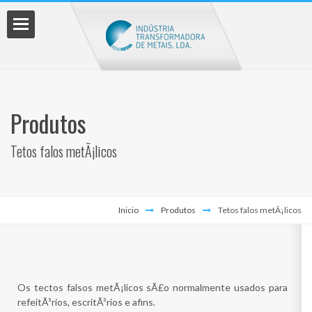
os
Produtos
Tetos falos metÃ¡licos
nto
Inicio
Produtos
Tetos falos metÃ¡licos
çamento
Os tectos falsos metÃ¡licos sÃ£o normalmente usados para
refeitÃ³rios, escritÃ³rios e afins.