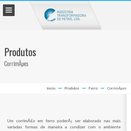
os
Produtos
CorrimÃµes
nto
Inicio
Produtos
Ferro
CorrimÃµes
çamento
Um corrimÃ£o em ferro poderÃ¡ ser elaborado nas mais
variadas formas de maneira a condizer com o ambiente