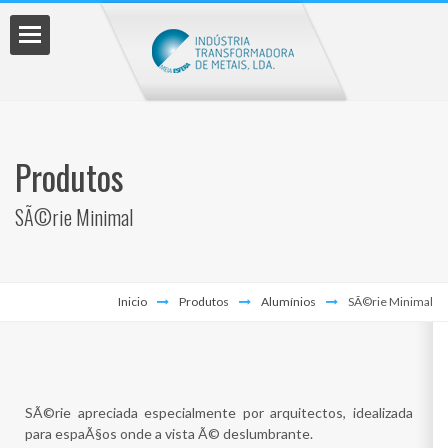
os
Produtos
SÃ©rie Minimal
nto
Inicio
Produtos
Alumínios
SÃ©rie Minimal
çamento
SÃ©rie apreciada especialmente por arquitectos, idealizada
para espaÃ§os onde a vista Ã© deslumbrante.