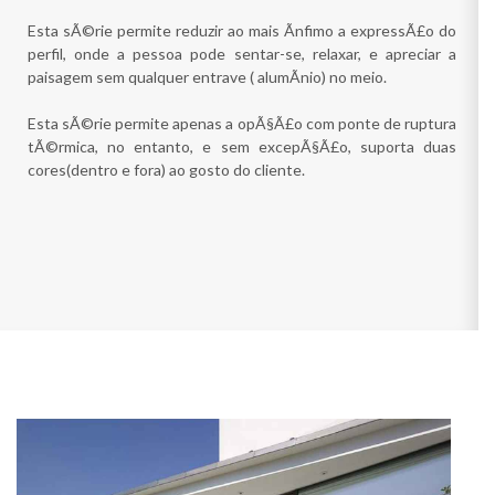
Esta sÃ©rie permite reduzir ao mais Ã­nfimo a expressÃ£o do
perfil, onde a pessoa pode sentar-se, relaxar, e apreciar a
paisagem sem qualquer entrave ( alumÃ­nio) no meio.
Esta sÃ©rie permite apenas a opÃ§Ã£o com ponte de ruptura
tÃ©rmica, no entanto, e sem excepÃ§Ã£o, suporta duas
cores(dentro e fora) ao gosto do cliente.